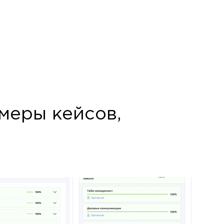
имеры кейсов,
×
ше.