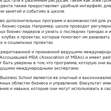
я доступа к различным ресурсам, таким как электро
удента также предоставляет удобный интерфейс для 
и занятий и событиях в школе.
ство дополнительных программ и возможностей для у
в бизнес-среде. Например, школа проводит регуляр
х бизнес-лидеров и узнать о последних трендах и и
 клубах и проектах, которые помогают им развивать
х и социальных проектах.
аккредитованной и признанной ведущими международ
ссоциацией МВА (Association of MBAs) и имеет рейти
т быть уверены в том, что программа, которую они 
едущими международными экспертами.
usiness School является ее опытный и высококвали
ичных областях бизнеса и управления. Факультет им
ния и навыки, которые они могут использовать в св