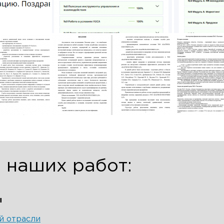
сии Telegram и WhatsApp блокируют - сообщения мо
дойти.
аписать в MAX
Написать в Telegram
Написать в Wha
 наших работ:
ы
й отрасли