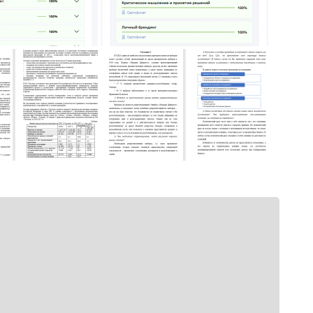
гут не
tsApp