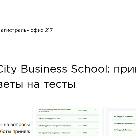
«Магистраль» офис 217
ty Business School: пр
веты на тесты
или напишите нам прямо сейчас
 Пожалуйста, пишите в MAX или заполните форму вы