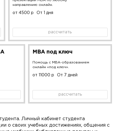
презентации MBA по любому
направлению онлайн.
от 4500 р
От 1 дня
рассчитать
БА
MBA под ключ
Помощь с MBA-образованием
онлайн «под ключ».
от 11000 р
От 7 дней
рассчитать
студента. Личный кабинет студента
ии о своих учебных достижениях, общения с