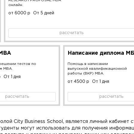
RESEARCH PROPOSAL MBA
онлайн.
от 6000 р
От 5 дней
рассчитать
 MBA
Написание диплома М
решении тестов по
Помощь в написании
м MBA.
выпускной квалификационной
работы (ВКР) MBA.
р
От 1 дня
от 4500 р
От 1 дня
рассчитать
рассчитать
ой City Business School, является личный кабинет 
туденты могут использовать для получения информац