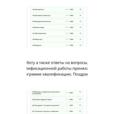
×
или напишите нам прямо сейчас
⚠️ Пожалуйста, пишите в MAX или заполните
форму выше.
В России Telegram и WhatsApp блокируют -
сообщения могут не дойти.
Написать в MAX
Написать в Telegram
Написать в WhatsApp