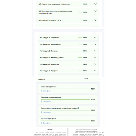
×
или напишите нам прямо сейчас
⚠️ Пожалуйста, пишите в MAX или заполните
форму выше.
В России Telegram и WhatsApp блокируют -
сообщения могут не дойти.
Написать в MAX
Написать в Telegram
Написать в WhatsApp