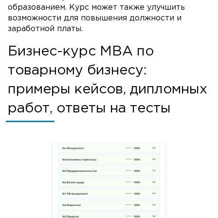
образованием. Курс может также улучшить
возможности для повышения должности и
заработной платы.
Бизнес-курс MBA по
×
или напишите нам прямо сейчас
товарному бизнесу:
примеры кейсов, дипломных
⚠️ Пожалуйста, пишите в MAX или заполните
форму выше.
работ, ответы на тесты
В России Telegram и WhatsApp блокируют -
сообщения могут не дойти.
Написать в MAX
Написать в Telegram
Написать в WhatsApp