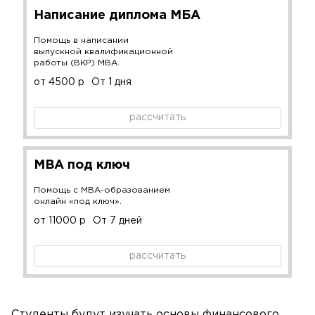
Написание диплома МБА
Помощь в написании
выпускной квалификационной
работы (ВКР) MBA.
от 4500 р
От 1 дня
рассчитать
MBA под ключ
Помощь с MBA-образованием
онлайн «под ключ».
от 11000 р
От 7 дней
рассчитать
Студенты будут изучать основы финансового