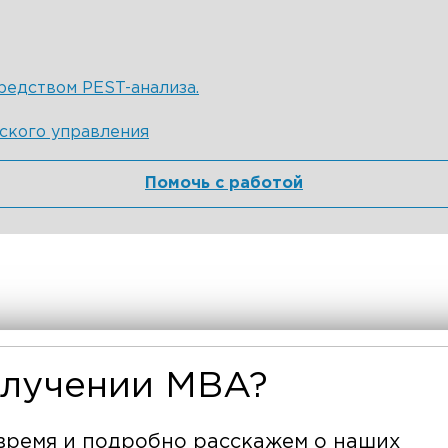
редством PEST-анализа.
ского управления
Помочь с работой
олучении MBA?
время и подробно расскажем о наших