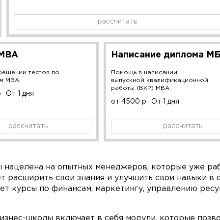
рассчитать
 MBA
Написание диплома М
решении тестов по
Помощь в написании
м MBA.
выпускной квалификационной
работы (ВКР) MBA.
р
От 1 дня
от 4500 р
От 1 дня
рассчитать
рассчитать
нацелена на опытных менеджеров, которые уже раб
ет расширить свои знания и улучшить свои навыки в 
 курсы по финансам, маркетингу, управлению ресу
изнес-школы включает в себя модули, которые позв