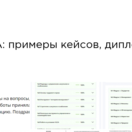
сии Telegram и WhatsApp блокируют - сообщения мо
дойти.
аписать в MAX
Написать в Telegram
Написать в Wha
 примеры кейсов, дипл