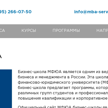
95) 266-07-50
info@mba-serv
СА
КУРСЫ
ПРОГРАММЫ
НАП
А
Бизнес-школа МФЮА является одним из вед
бизнеса и менеджмента в России. Эта школ
финансово-юридического университета (МФ
бизнес-школа предлагает программы, кото
различных групп студентов и профессионал
повышения квалификации и корпоративное 
Официальный сайт МФЮА бизнес-школы явл