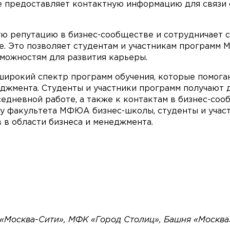
предоставляет контактную информацию для связи с
ю репутацию в бизнес-сообществе и сотрудничает с 
другие. Это позволяет студентам и участникам програ
зможностям для развития карьеры.
ирокий спектр программ обучения, которые помогаю
неджмента. Студенты и участники программ получают 
седневной работе, а также к контактам в бизнес-со
у факультета МФЮА бизнес-школы, студенты и участ
 в области бизнеса и менеджмента.
или напишите нам прямо сейчас
 Пожалуйста, пишите в MAX или заполните форму вы
 «Москва-Сити», МФК «Город Столиц», Башня «Москва