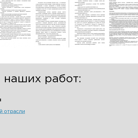
 наших работ:
ы
й отрасли