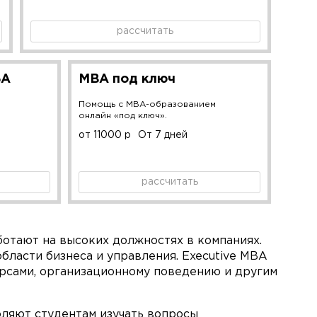
рассчитать
БА
MBA под ключ
Помощь с MBA-образованием
онлайн «под ключ».
от 11000 р
От 7 дней
рассчитать
отают на высоких должностях в компаниях.
области бизнеса и управления. Executive MBA
рсами, организационному поведению и другим
оляют студентам изучать вопросы