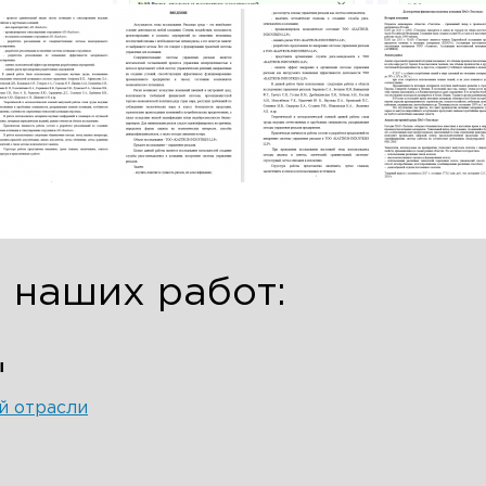
сии Telegram и WhatsApp блокируют - сообщения мо
дойти.
аписать в MAX
Написать в Telegram
Написать в Wha
 наших работ:
ы
й отрасли