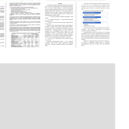
гут не
tsApp