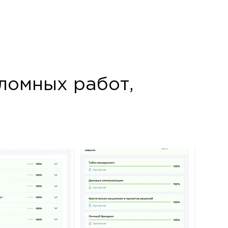
пломных работ,
×
ше.