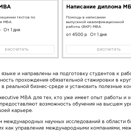
 MBA
Написание диплома М
решении тестов по
Помощь в написании
м MBA.
выпускной квалификационной
работы (ВКР) MBA.
р
От 1 дня
от 4500 р
От 1 дня
рассчитать
рассчитать
языке и направлены на подготовку студентов к раб
ность прохождения обязательной стажировки в кру
 в реальной бизнес-среде и установить полезные ко
cutive MBA для тех, кто уже имеет опыт работы и х
 предоставляют возможность обучения на высшем уро
воей карьере.
ом международных научных исследований в области б
ких как управление международными компаниями, ме