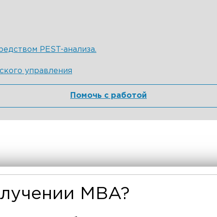
редством PEST-анализа.
ского управления
Помочь с работой
олучении MBA?