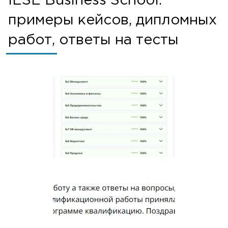
IESE Business School:
примеры кейсов, дипломных
работ, ответы на тесты
×
или напишите нам прямо сейчас
⚠️ Пожалуйста, пишите в MAX или заполните
форму выше.
В России Telegram и WhatsApp блокируют -
сообщения могут не дойти.